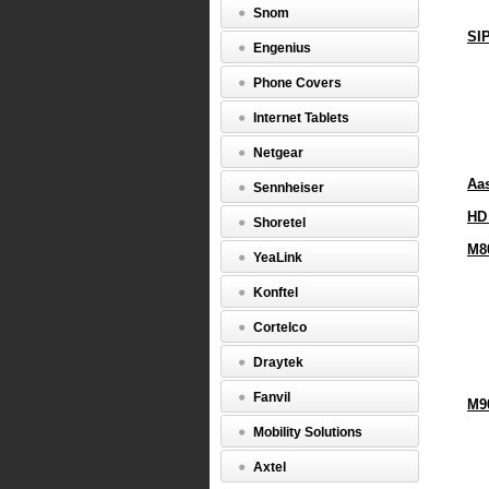
Snom
SIP
Engenius
Phone Covers
Internet Tablets
Netgear
Aas
Sennheiser
HD
Shoretel
M8
YeaLink
Konftel
Cortelco
Draytek
Fanvil
M9
Mobility Solutions
Axtel