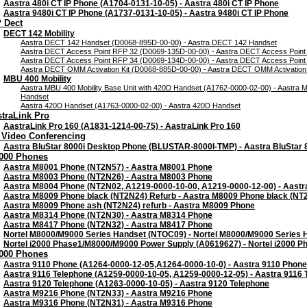
Aastra 480i CT IP Phone (A1704-0131-10-05) - Aastra 480i CT IP Phone
Aastra 9480i CT IP Phone (A1737-0131-10-05) - Aastra 9480i CT IP Phone
 Dect
DECT 142 Mobility
Aastra DECT 142 Handset (D0068-895D-00-00) - Aastra DECT 142 Handset
Aastra DECT Access Point RFP 32 (D0069-135D-00-00) - Aastra DECT Access Point
Aastra DECT Access Point RFP 34 (D0069-134D-00-00) - Aastra DECT Access Point
Aastra DECT OMM Activation Kit (D0068-885D-00-00) - Aastra DECT OMM Activation 
MBU 400 Mobility
Aastra MBU 400 Mobility Base Unit with 420D Handset (A1762-0000-02-00) - Aastra M
Handset
Aastra 420D Handset (A1763-0000-02-00) - Aastra 420D Handset
traLink Pro
AastraLink Pro 160 (A1831-1214-00-75) - AastraLink Pro 160
 Video Conferencing
Aastra BluStar 8000i Desktop Phone (BLUSTAR-8000I-TMP) - Aastra BluStar
000 Phones
Aastra M8001 Phone (NT2N57) - Aastra M8001 Phone
Aastra M8003 Phone (NT2N26) - Aastra M8003 Phone
Aastra M8004 Phone (NT2N02, A1219-0000-10-00, A1219-0000-12-00) - Aast
Aastra M8009 Phone black (NT2N24) Refurb - Aastra M8009 Phone black (NT
Aastra M8009 Phone ash (NT2N24) refurb - Aastra M8009 Phone
Aastra M8314 Phone (NT2N30) - Aastra M8314 Phone
Aastra M8417 Phone (NT2N32) - Aastra M8417 Phone
Nortel M8000/M9000 Series Handset (NTOC09) - Nortel M8000/M9000 Series 
Nortel i2000 Phase1/M8000/M9000 Power Supply (A0619627) - Nortel i2000 
000 Phones
Aastra 9110 Phone (A1264-0000-12-05,A1264-0000-10-0) - Aastra 9110 Phone
Aastra 9116 Telephone (A1259-0000-10-05, A1259-0000-12-05) - Aastra 9116 
Aastra 9120 Telephone (A1263-0000-10-05) - Aastra 9120 Telephone
Aastra M9216 Phone (NT2N33) - Aastra M9216 Phone
Aastra M9316 Phone (NT2N31) - Aastra M9316 Phone