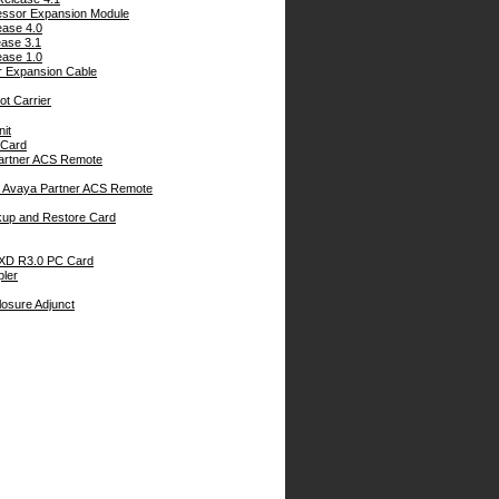
cessor Expansion Module
ease 4.0
ease 3.1
ease 1.0
r Expansion Cable
ot Carrier
it
 Card
artner ACS Remote
 Avaya Partner ACS Remote
kup and Restore Card
DXD R3.0 PC Card
pler
osure Adjunct