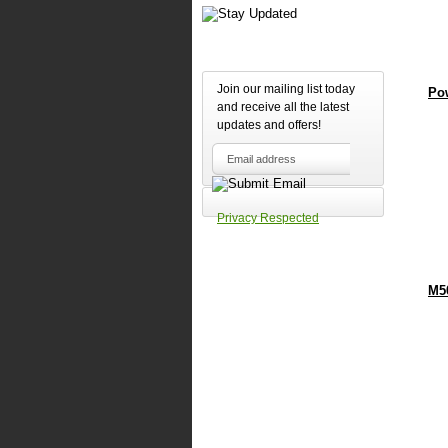
Join our mailing list today
Po
and receive all the latest
updates and offers!
Privacy Respected
M5