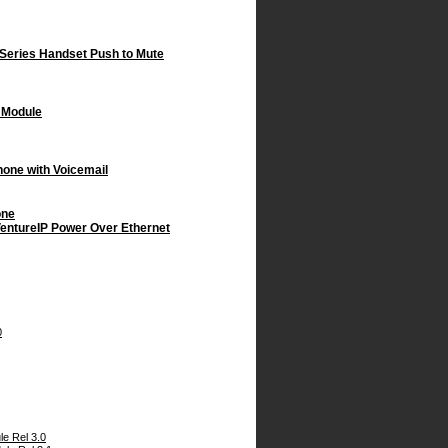
 Series Handset Push to Mute
 Module
hone with Voicemail
one
VentureIP Power Over Ethernet
0
e Rel 3.0