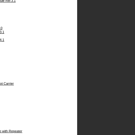
ule Rel 3.1
.0
3.1
4.1
ot Carrier
 with Repeater