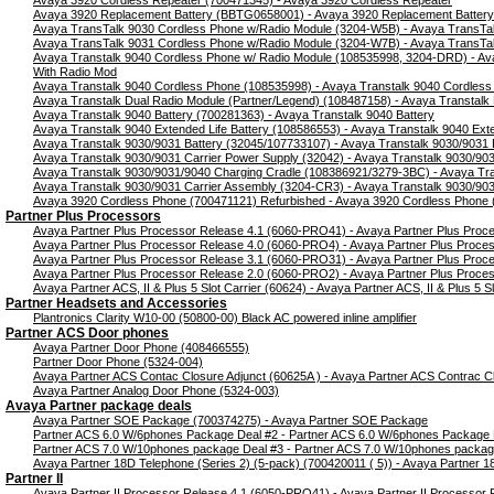
Avaya 3920 Cordless Repeater (700471345) - Avaya 3920 Cordless Repeater
Avaya 3920 Replacement Battery (BBTG0658001) - Avaya 3920 Replacement Battery
Avaya TransTalk 9030 Cordless Phone w/Radio Module (3204-W5B) - Avaya TransTa
Avaya TransTalk 9031 Cordless Phone w/Radio Module (3204-W7B) - Avaya TransTa
Avaya Transtalk 9040 Cordless Phone w/ Radio Module (108535998, 3204-DRD) - Av
With Radio Mod
Avaya Transtalk 9040 Cordless Phone (108535998) - Avaya Transtalk 9040 Cordles
Avaya Transtalk Dual Radio Module (Partner/Legend) (108487158) - Avaya Transtalk
Avaya Transtalk 9040 Battery (700281363) - Avaya Transtalk 9040 Battery
Avaya Transtalk 9040 Extended Life Battery (108586553) - Avaya Transtalk 9040 Exte
Avaya Transtalk 9030/9031 Battery (32045/107733107) - Avaya Transtalk 9030/9031 
Avaya Transtalk 9030/9031 Carrier Power Supply (32042) - Avaya Transtalk 9030/90
Avaya Transtalk 9030/9031/9040 Charging Cradle (108386921/3279-3BC) - Avaya Tra
Avaya Transtalk 9030/9031 Carrier Assembly (3204-CR3) - Avaya Transtalk 9030/903
Avaya 3920 Cordless Phone (700471121) Refurbished - Avaya 3920 Cordless Phone 
Partner Plus Processors
Avaya Partner Plus Processor Release 4.1 (6060-PRO41) - Avaya Partner Plus Proc
Avaya Partner Plus Processor Release 4.0 (6060-PRO4) - Avaya Partner Plus Proces
Avaya Partner Plus Processor Release 3.1 (6060-PRO31) - Avaya Partner Plus Proc
Avaya Partner Plus Processor Release 2.0 (6060-PRO2) - Avaya Partner Plus Proces
Avaya Partner ACS, II & Plus 5 Slot Carrier (60624) - Avaya Partner ACS, II & Plus 5 Sl
Partner Headsets and Accessories
Plantronics Clarity W10-00 (50800-00) Black AC powered inline amplifier
Partner ACS Door phones
Avaya Partner Door Phone (408466555)
Partner Door Phone (5324-004)
Avaya Partner ACS Contac Closure Adjunct (60625A ) - Avaya Partner ACS Contrac Cl
Avaya Partner Analog Door Phone (5324-003)
Avaya Partner package deals
Avaya Partner SOE Package (700374275) - Avaya Partner SOE Package
Partner ACS 6.0 W/6phones Package Deal #2 - Partner ACS 6.0 W/6phones Package 
Partner ACS 7.0 W/10phones package Deal #3 - Partner ACS 7.0 W/10phones packag
Avaya Partner 18D Telephone (Series 2) (5-pack) (700420011 ( 5)) - Avaya Partner 1
Partner II
Avaya Partner II Processor Release 4.1 (6050-PRO41) - Avaya Partner II Processor 