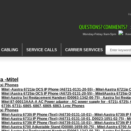
H
Monday-Friday 9am-5pm
Keep
A CABLING
SERVICE CALLS
CARRIER SERVICES
a -Mitel
2xi Phones
Mitel -Aastra 6721ip OCS IP Phone (A6721-0131-20-55) - Mitel-Aastra 6721ip
Mitel /Aastra 6725ip OCS IP Phone (A6725-0131-20-55) - Mitel/Aastra 6725ip 
Mitel-Aastra 5xi Replacement Handset (D0063-1342-00-75) - Aastra 5xi Rep
Mitel 87-00013AAA-A AC Power adaptor - AC power supply for - 6721i, 6725i, 67
6739i, 6731i, 6865, 6867, 6869, 6863, Lync Phones
3xi Phones
Mitel-Aastra 6730i IP Phone (Text) (A6730-0131-10-01) - Mitel-Aastra 6730i IP 
Mitel-Aastra 6731i IP Phone (Text) (A6731-0131-10-01, D0023-1051-02-75) - Mit
Mitel-Aastra 6739i IP Phone (Text) (A6739-0131-10-01) - Mitel-Aastra 6739i IP 
Mitel-Aastra 6700 Adjustable Stand (D0080-1659-00-75) - Mitel-Aastra 6700 A