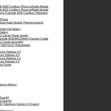
lk 9030 Cordless Phone w/Radio Module
lk 9031 Cordless Phone w/Radio Module
aya Transtalk 9040 Cordless Telephone
s Phone
 Dual Radio Module (Partner/Legend)
nded Life Battery
Battery
31 Carrier Power Supply
nstalk 9030/9031/9040 Charging Cradle
1 Carrier Assembly
(700471121) Refurbished
essor Release 4.1
sor Release 4.0
essor Release 3.1
sor Release 2.0
ot Carrier
osure Adjunct
Deal #2
e Deal #3
8D Telephone (Series 2) (5-pack)
Release 4.1