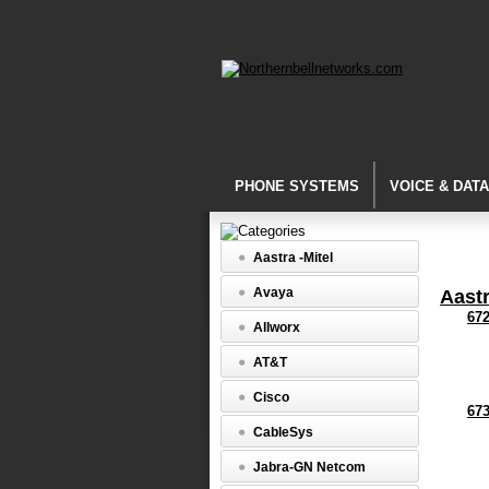
PHONE SYSTEMS
VOICE & DAT
Aastra -Mitel
Avaya
Aastr
67
Allworx
AT&T
Cisco
67
CableSys
Jabra-GN Netcom