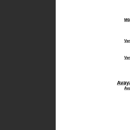
M6
Ven
Ve
Avay
Ava