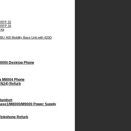
 RFP 32
 RFP 34
Kit
BU 400 Mobility Base Unit with 420D
 8000i Desktop Phone
ra M8004 Phone
2N24) Refurb
Handset
Phase1/M8000/M9000 Power Supply
Telephone Refurb