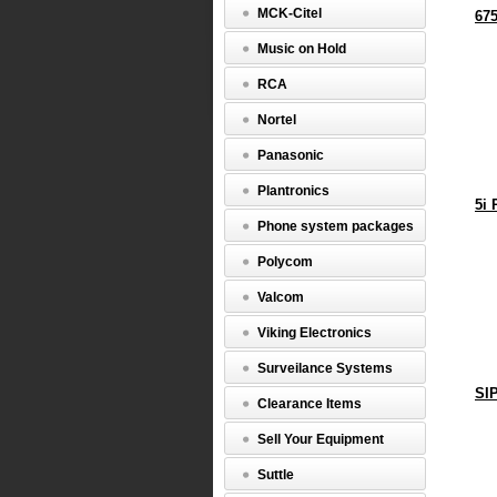
MCK-Citel
67
Music on Hold
RCA
Nortel
Panasonic
Plantronics
5i
Phone system packages
Polycom
Valcom
Viking Electronics
Surveilance Systems
SI
Clearance Items
Sell Your Equipment
Suttle