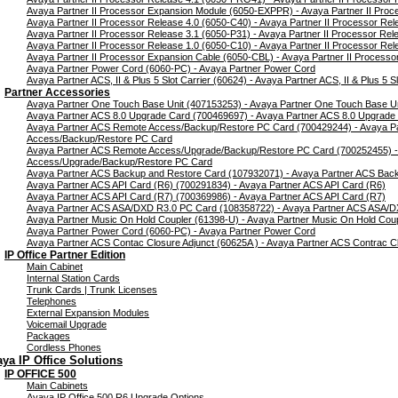
Avaya Partner II Processor Expansion Module (6050-EXPPR) - Avaya Partner II Pro
Avaya Partner II Processor Release 4.0 (6050-C40) - Avaya Partner II Processor Rel
Avaya Partner II Processor Release 3.1 (6050-P31) - Avaya Partner II Processor Rel
Avaya Partner II Processor Release 1.0 (6050-C10) - Avaya Partner II Processor Rel
Avaya Partner II Processor Expansion Cable (6050-CBL) - Avaya Partner II Processo
Avaya Partner Power Cord (6060-PC) - Avaya Partner Power Cord
Avaya Partner ACS, II & Plus 5 Slot Carrier (60624) - Avaya Partner ACS, II & Plus 5 Sl
Partner Accessories
Avaya Partner One Touch Base Unit (407153253) - Avaya Partner One Touch Base Un
Avaya Partner ACS 8.0 Upgrade Card (700469697) - Avaya Partner ACS 8.0 Upgrade
Avaya Partner ACS Remote Access/Backup/Restore PC Card (700429244) - Avaya P
Access/Backup/Restore PC Card
Avaya Partner ACS Remote Access/Upgrade/Backup/Restore PC Card (700252455) -
Access/Upgrade/Backup/Restore PC Card
Avaya Partner ACS Backup and Restore Card (107932071) - Avaya Partner ACS Bac
Avaya Partner ACS API Card (R6) (700291834) - Avaya Partner ACS API Card (R6)
Avaya Partner ACS API Card (R7) (700369986) - Avaya Partner ACS API Card (R7)
Avaya Partner ACS ASA/DXD R3.0 PC Card (108358722) - Avaya Partner ACS ASA/
Avaya Partner Music On Hold Coupler (61398-U) - Avaya Partner Music On Hold Cou
Avaya Partner Power Cord (6060-PC) - Avaya Partner Power Cord
Avaya Partner ACS Contac Closure Adjunct (60625A ) - Avaya Partner ACS Contrac Cl
IP Office Partner Edition
Main Cabinet
Internal Station Cards
Trunk Cards | Trunk Licenses
Telephones
External Expansion Modules
Voicemail Upgrade
Packages
Cordless Phones
ya IP Office Solutions
IP OFFICE 500
Main Cabinets
Avaya IP Office 500 R6 Upgrade Options