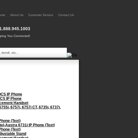
ome
About Us
Customer Service
Contact Us
1.888.945.1003
ing You Connected!
 OCS IP Phone
OCS IP Phone
lacement Handset
55i, 6757i, 6757i CT, 6735i, 6737i,
Phone (Text)
el-Aastra 6731i IP Phone (Text)
Phone (Text)
djustable Stand