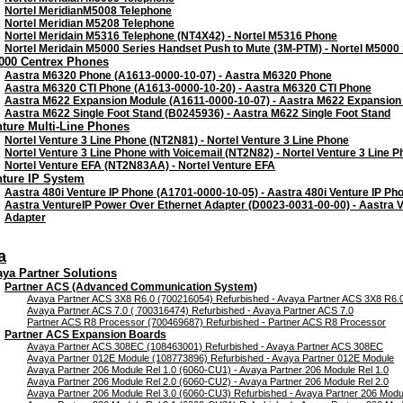
Nortel MeridianM5008 Telephone
Nortel Meridian M5208 Telephone
Nortel Meridain M5316 Telephone (NT4X42) - Nortel M5316 Phone
Nortel Meridain M5000 Series Handset Push to Mute (3M-PTM) - Nortel M5000
000 Centrex Phones
Aastra M6320 Phone (A1613-0000-10-07) - Aastra M6320 Phone
Aastra M6320 CTI Phone (A1613-0000-10-20) - Aastra M6320 CTI Phone
Aastra M622 Expansion Module (A1611-0000-10-07) - Aastra M622 Expansion
Aastra M622 Single Foot Stand (B0245936) - Aastra M622 Single Foot Stand
ture Multi-Line Phones
Nortel Venture 3 Line Phone (NT2N81) - Nortel Venture 3 Line Phone
Nortel Venture 3 Line Phone with Voicemail (NT2N82) - Nortel Venture 3 Line P
Nortel Venture EFA (NT2N83AA) - Nortel Venture EFA
nture IP System
Aastra 480i Venture IP Phone (A1701-0000-10-05) - Aastra 480i Venture IP Ph
Aastra VentureIP Power Over Ethernet Adapter (D0023-0031-00-00) - Aastra 
Adapter
a
ya Partner Solutions
Partner ACS (Advanced Communication System)
Avaya Partner ACS 3X8 R6.0 (700216054) Refurbished - Avaya Partner ACS 3X8 R6.
Avaya Partner ACS 7.0 ( 700316474) Refurbished - Avaya Partner ACS 7.0
Partner ACS R8 Processor (700469687) Refurbished - Partner ACS R8 Processor
Partner ACS Expansion Boards
Avaya Partner ACS 308EC (108463001) Refurbished - Avaya Partner ACS 308EC
Avaya Partner 012E Module (108773896) Refurbished - Avaya Partner 012E Module
Avaya Partner 206 Module Rel 1.0 (6060-CU1) - Avaya Partner 206 Module Rel 1.0
Avaya Partner 206 Module Rel 2.0 (6060-CU2) - Avaya Partner 206 Module Rel 2.0
Avaya Partner 206 Module Rel 3.0 (6060-CU3) Refurbished - Avaya Partner 206 Modul